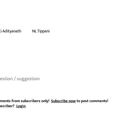
i Adityanath
NL Tippani
ments from subscribers only!
Subscribe now
to post comments!
bscriber?
Login