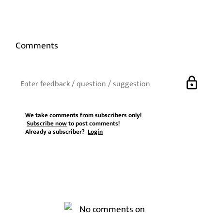
Comments
lock
We take comments from subscribers only!
Subscribe now
to post comments!
Already a subscriber?
Login