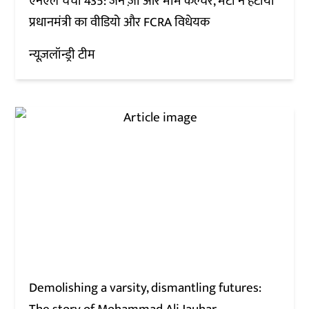
एनएल चर्चा 435: जेन ज़ी और मीम कल्चर, मेटा ने हटाया
प्रधानमंत्री का वीडियो और FCRA विधेयक
न्यूज़लॉन्ड्री टीम
Demolishing a varsity, dismantling futures: