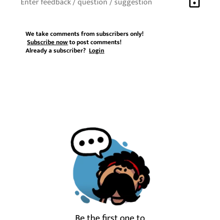
lock
We take comments from subscribers only!
Subscribe now
to post comments!
Already a subscriber?
Login
Be the first one to