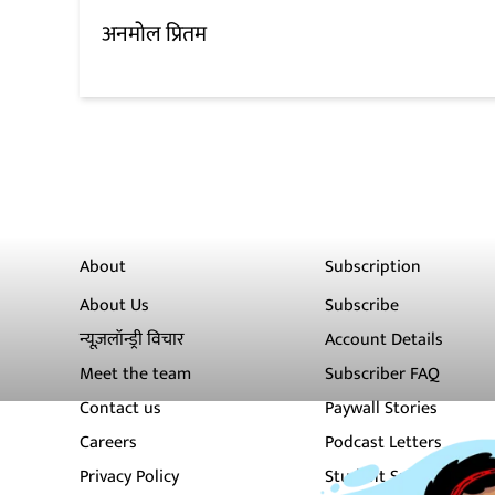
अनमोल प्रितम
About
Subscription
About Us
Subscribe
न्यूज़लॉन्ड्री विचार
Account Details
Meet the team
Subscriber FAQ
Contact us
Paywall Stories
Careers
Podcast Letters
Privacy Policy
Student Subscription