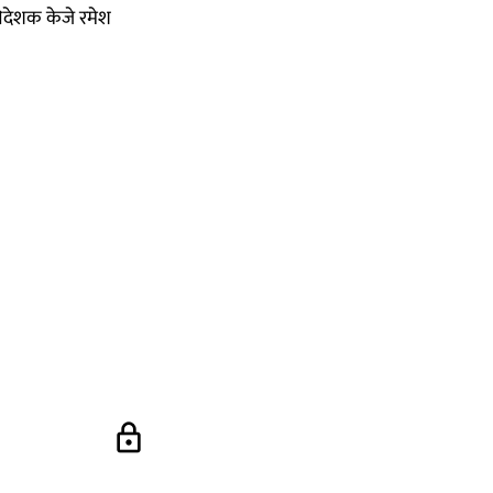
ानिदेशक केजे रमेश
lock