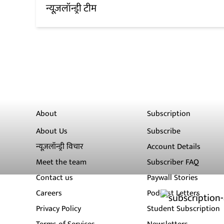
न्यूज़लॉन्ड्री टीम
About
Subscription
About Us
Subscribe
न्यूज़लॉन्ड्री विचार
Account Details
Meet the team
Subscriber FAQ
Contact us
Paywall Stories
Careers
Podcast Letters
Privacy Policy
Student Subscription