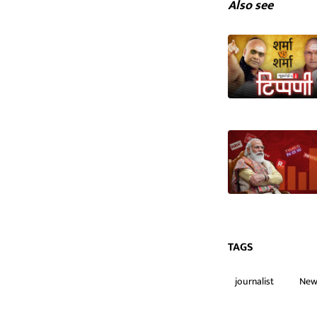
Also see
TAGS
journalist
New