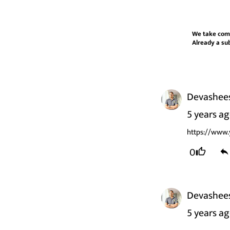
We take com
Already a su
Devashee
5 years a
https://www
0
Devashee
5 years a