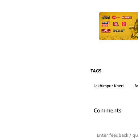
TAGS
Lakhimpur Kheri
f
Comments