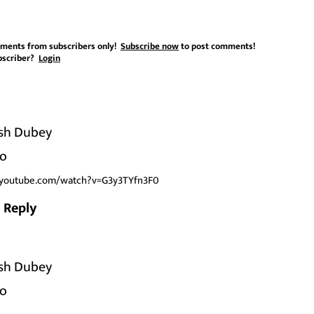
ments from subscribers only!
Subscribe now
to post comments!
bscriber?
Login
sh Dubey
go
.youtube.com/watch?v=G3y3TYfn3F0
Reply
sh Dubey
go