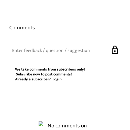
Comments
lock
We take comments from subscribers only!
Subscribe now
to post comments!
Already a subscriber?
Login