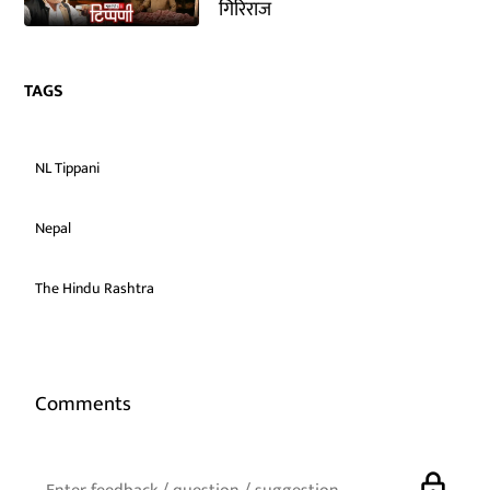
गिरिराज
TAGS
NL Tippani
Nepal
The Hindu Rashtra
Comments
lock