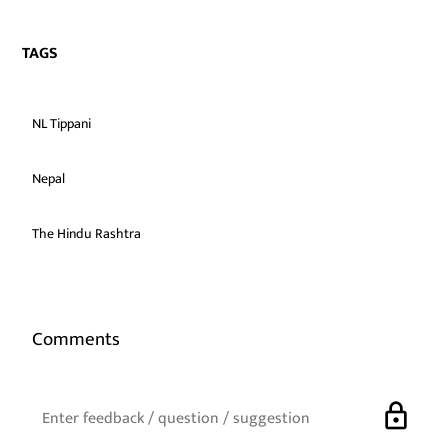
TAGS
NL Tippani
Nepal
The Hindu Rashtra
Comments
lock