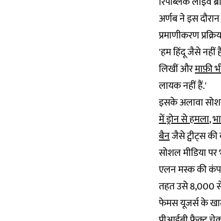
रिपब्लिक लाइव ब्रे
अर्णब ने इस दौरा
प्रमाणीकरण प्रक्रि
'हम हिंदू जैसे नही
लिखीं और
माफ़ी भ
लायक नहीं हैं.'
इसके अलावा सोश
में ड्रोन से हमला
,
भा
बैन
जैसे ट्वीट्स की
सोशल मीडिया पर भा
एलन मस्क की कंपनी
तहत उसे 8,000 से 
फेमस यूजर्स के खात
पीआईबी
फैक्ट चे