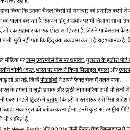
किंग कर रहा है.'
न दावा किया कि उनका चैनल किसी भी समाचार को प्रसारित करने से
या का पालन कर रहा है. एंकर ने हिंदू अखबार पर भी निशाना साधा. उन्हो
ं हैं, जो एक अख़बार का एक छोटा सा हिस्सा है, जिसने पाकिस्तान के समर
ी मांगी
. मुझे नहीं पता कि हिंदू क्या बकवास करता है. यह भयानक है..व
ल मीडिया पर
जम्मू एयरफोर्स बेस पर धमाका
,
गुजरात के हजीरा पोर्ट
रतीय चौकी ध्वस्त
,
भारत पर पाक ने किया मिसाइल हमला
और
एयरपोर
 बाढ़ सी आ गई. जिन्हें
पीआईबी
ने अपने फैक्ट चेक में गलत पाया.
रत के हमलों से जुड़ी भ्रामक और झूठी जानकारियां अभी भी तेजी से व
 एक्स (पहले ट्विटर) ने
बताया
कि उसे भारत सरकार से ऐसा आदेश म
ज्यादा अकाउंट्स को ब्लॉक करना होगा. इनमें कुछ अंतरराष्ट्रीय मीड
े भी शामिल हैं.
क,
Alt News
,
Factly
, और
BOOM
जैसी फैक्ट-चेक वेबसाइट्स ने 