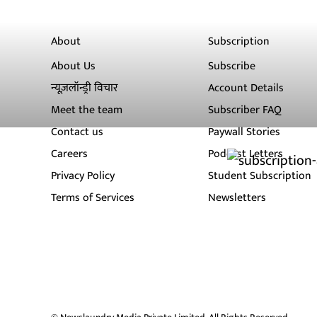
About
Subscription
About Us
Subscribe
न्यूज़लॉन्ड्री विचार
Account Details
Meet the team
Subscriber FAQ
Contact us
Paywall Stories
Careers
Podcast Letters
Privacy Policy
Student Subscription
Terms of Services
Newsletters