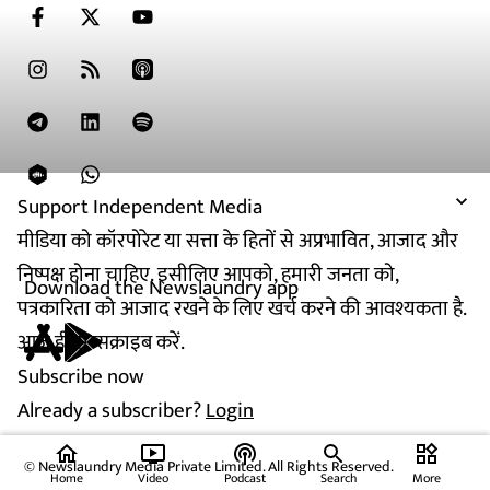
Support Independent Media
मीडिया को कॉरपोरेट या सत्ता के हितों से अप्रभावित, आजाद और
निष्पक्ष होना चाहिए. इसीलिए आपको, हमारी जनता को,
Download the Newslaundry app
पत्रकारिता को आजाद रखने के लिए खर्च करने की आवश्यकता है.
आज ही सब्सक्राइब करें.
Subscribe now
Already a subscriber?
Login
home
ondemand_video
podcasts
widgets
© Newslaundry Media Private Limited. All Rights Reserved.
Home
Video
Podcast
Search
More