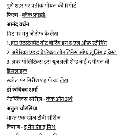
पुणे शहर पर
प्रतीक गोयल की रिपोर्ट
फिल्म -
ब्लैक फ्राइडे
आनंद वर्धन
मिंट पर मनु जोसेफ के लेख
1.
हाउ एंटरटेनमेंट गॉट बोरिंग इन द एज ऑफ़ स्ट्रीमिंग
2.
अमेरिका एंड द बेयरेबल लोनलिनेस ऑफ़ लूज़िंग द वेस्ट
3.
अवर पॉलिटिक्स इस यूज़अली शेप्ड बाई द पीपल वी
डिसलाइक
स्क्रॉल पर गिरीश शहाणे का
लेख
डॉ रुचिका शर्मा
नेटफ्लिक्स सीरीज़ -
कंक ऑन अर्थ
अतुल चौरसिया
भारत एक खोज टीवी सीरीज़
किताब -
द मैन एंड द मिथ