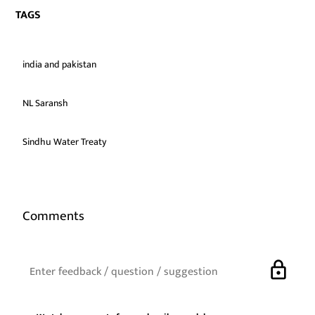
TAGS
india and pakistan
NL Saransh
Sindhu Water Treaty
Comments
lock