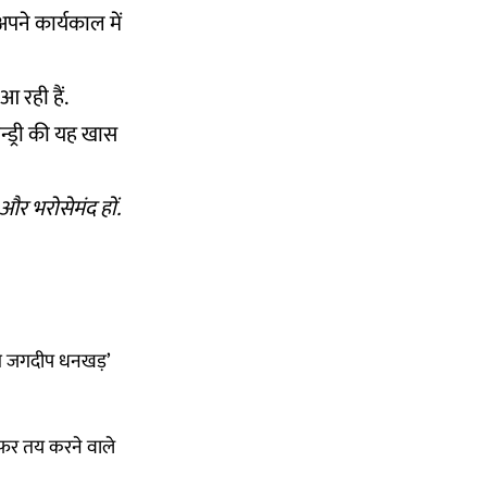
पने कार्यकाल में
 आ रही हैं.
्ड्री की यह
खास
र भरोसेमंद हों.
पति जगदीप धनखड़’
़र तय करने वाले