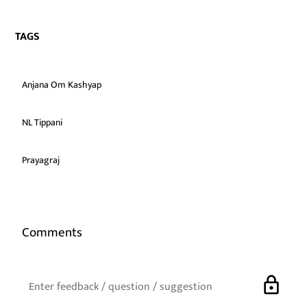
TAGS
Anjana Om Kashyap
NL Tippani
Prayagraj
Comments
lock