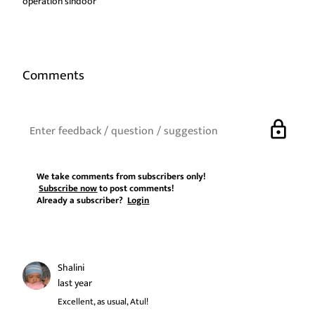
operation sindoor
Comments
lock
We take comments from subscribers only!
Subscribe now
to post comments!
Already a subscriber?
Login
Shalini
last year
Excellent, as usual, Atul!