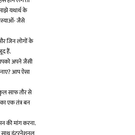
बहस होने लगे तो
ाझे यथार्थ के
्‍याओं- जैसे
 और जिन लोगों के
द हैं.
 आपको अपने जैसी
े बनाए? आप ऐसा
्कुल साफ तौर से
का एक तंत्र बन
यमन की मांग करना.
ओ के साथ इंटरनेशनल