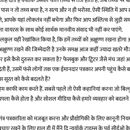
ीह देता है क्‍योंकि उसकी चाल तथ्‍यों से तेज होती है. जब तथ्‍यों पर 
 न तो तथ्‍य बचा है, न सत्‍य और न ही भरोसा. ऐसी स्थिति में आप स
, आपके यहां लोकतंत्र नहीं बचेगा और फिर आप अस्तित्‍व से जुड़ी समस
 वायरस के साथ कोई सार्थक मानवीय संवाद भी नहीं कर पाएंगे.
कुल यही रेखांकित किया है, कि हमें तथ्‍यों को अक्षुण्‍ण रखना होगा
 अक्षुण्‍ण रखने की जिम्‍मेदारी है उनके समक्ष आज कहीं ज्‍यादा खतरे मौजू
 इसे कैसे दुरुस्‍त कर सकता है? फेसबुक और ट्विटर जैसे मंच जहां
देती हैं, उसमें फंसे लोगों तक एक ईमानदार पत्रकार अपनी पहुंच कैस
स सूरत को कैसे बदलते हैं?
पर हम काफी काम करते हैं. सबसे पहले तो ऐसी कहानियां करना जो बिल
पला कैसे होता है और सोशल मीडिया कैसे हमारे व्‍यवहार को बदलने 
वतंत्र पत्रकारिता को मजबूत करना और प्रौद्योगिकी के लिए कानूनी नि
 बचाए रखने के लिए हाल ही में मैंने दि न्‍यूयॉर्क टाइम्‍स के पूर्व सीई