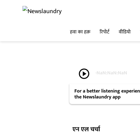
हवा का हक़
रिपोर्ट
वीडियो
play_circle
-
NaN:NaN:NaN
For a better listening experi
the Newslaundry app
एन एल चर्चा