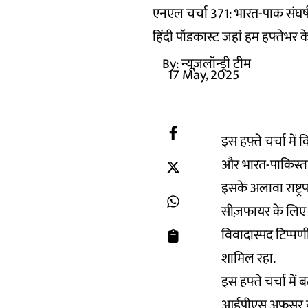
एनएल चर्चा 371: भारत-पाक संघ
हिंदी पॉडकास्ट जहां हम हफ्तेभर क
By:
न्यूज़लॉन्ड्री टीम
17 May, 2025
इस हफ़्ते चर्चा मे
और भारत-पाकिस्तान
इसके अलावा राष्ट्
सीज़फायर के लिए रा
विवादास्पद टिप्पण
शामिल रहा.
इस हफ्ते चर्चा में 
आईपीएस अफसर यशवर्