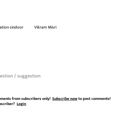
ation sindoor
Vikram Misri
ments from subscribers only!
Subscribe now
to post comments!
bscriber?
Login