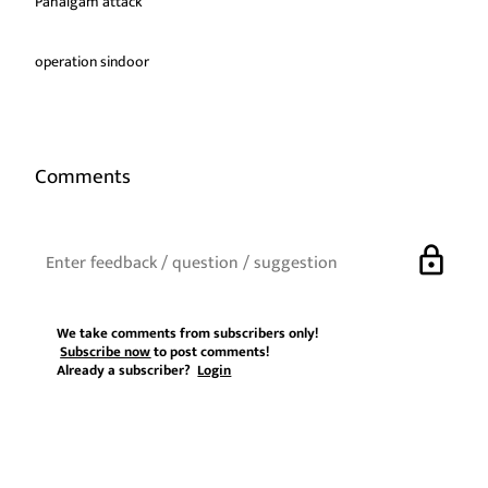
Pahalgam attack
operation sindoor
Comments
lock
We take comments from subscribers only!
Subscribe now
to post comments!
Already a subscriber?
Login