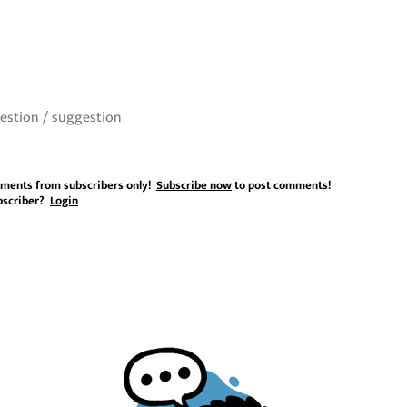
ments from subscribers only!
Subscribe now
to post comments!
bscriber?
Login