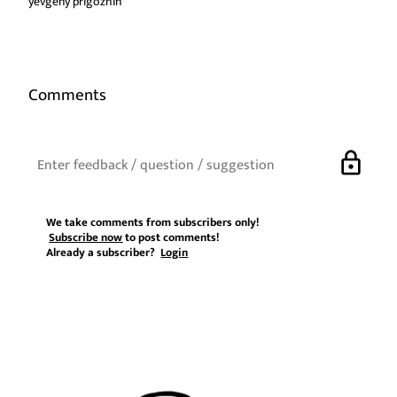
yevgeny prigozhin
Comments
lock
We take comments from subscribers only!
Subscribe now
to post comments!
Already a subscriber?
Login