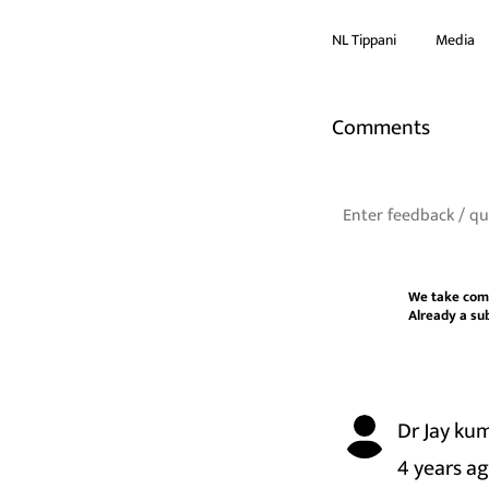
NL Tippani
Media
Comments
We take com
Already a su
Dr Jay ku
4 years a