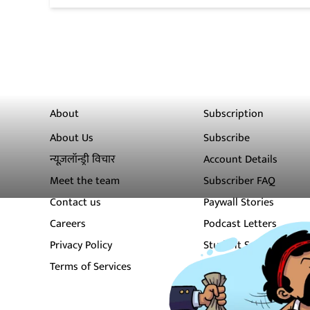
About
Subscription
About Us
Subscribe
न्यूज़लॉन्ड्री विचार
Account Details
Meet the team
Subscriber FAQ
Contact us
Paywall Stories
Careers
Podcast Letters
Privacy Policy
Student Subscription
Terms of Services
Newsletters