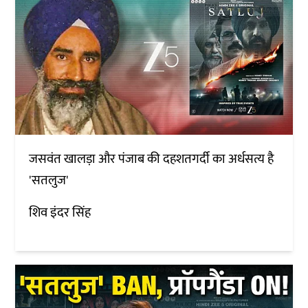
जसवंत खालड़ा और पंजाब की दहशतगर्दी का अर्धसत्य है
'सतलुज'
शिव इंदर सिंह