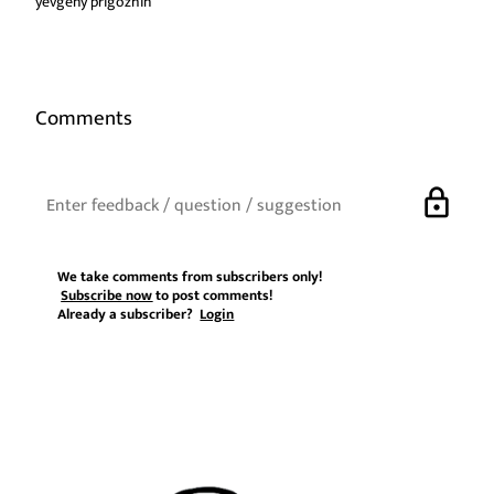
yevgeny prigozhin
Comments
lock
We take comments from subscribers only!
Subscribe now
to post comments!
Already a subscriber?
Login