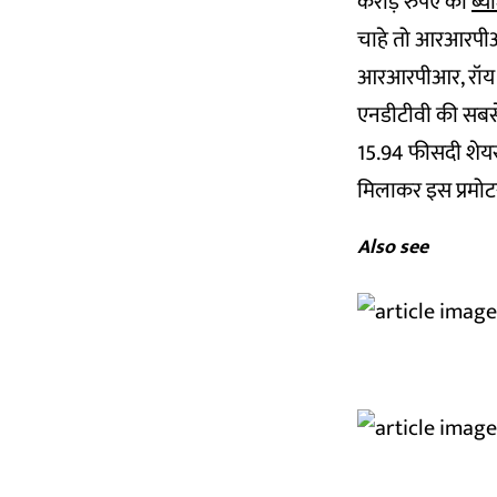
करोड़ रुपए का
ब्य
चाहे तो आरआरपीआर
आरआरपीआर, रॉय दंप
एनडीटीवी की सबसे
15.94 फीसदी शेयर 
मिलाकर इस प्रमोटर 
Also see