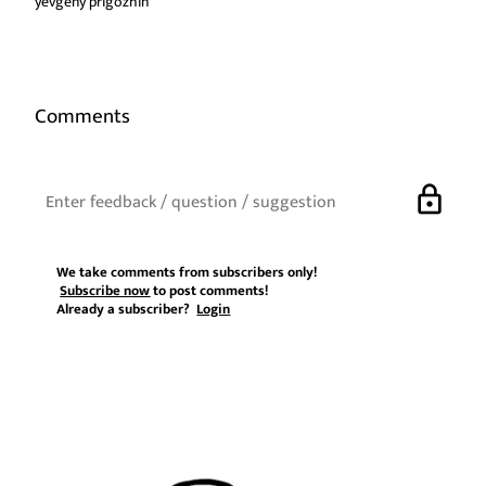
yevgeny prigozhin
Comments
lock
We take comments from subscribers only!
Subscribe now
to post comments!
Already a subscriber?
Login