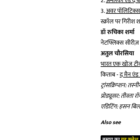
2.
अमेरिका एंड द 
3.
अवर पॉलिटिक्स
स्क्रॉल पर गिरीश 
डॉ रुचिका शर्मा
नेटफ्लिक्स सीरीज़
अतुल चौरसिया
भारत एक खोज टी
किताब -
द मैन एं
ट्रांसक्रिप्शन: तस्
प्रोड्यूसर: तीस्ता 
एडिटिंग: हसन बि
Also see