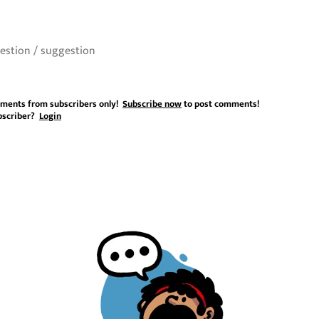
ments from subscribers only!
Subscribe now
to post comments!
bscriber?
Login