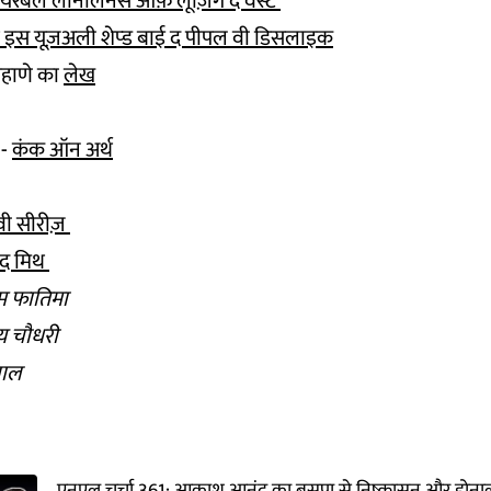
बेयरेबल लोनलिनेस ऑफ़ लूज़िंग द वेस्ट
 इस यूज़अली शेप्ड बाई द पीपल वी डिसलाइक
शहाणे का
लेख
 -
कंक ऑन अर्थ
वी सीरीज़
ड द मिथ
नीम फातिमा
रॉय चौधरी
लाल
एनएल चर्चा 361: आकाश आनंद का बसपा से निष्कासन और डोनाल्ड ट