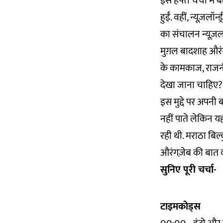
इस हफ्ते चर्चा मे
हुईं. वहीं, न्यूज़ल
का संचालन न्यूज़लॉन
मुग़ल बादशाह औरंग
के कामकाज, राजनी
देखा जाना चाहिए?
इस मुद्दे पर अपनी 
नहीं पाते लेकिन य
रही थी. मराठा बि
औरंगज़ेब की बात कर
सुनिए पूरी चर्चा-
टाइमकोड्स