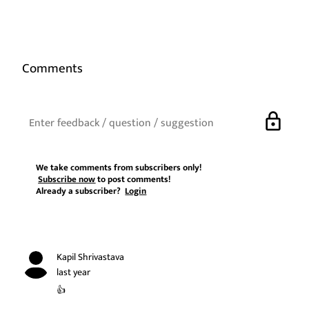
Comments
lock
We take comments from subscribers only!
Subscribe now
to post comments!
Already a subscriber?
Login
Kapil Shrivastava
last year
👍