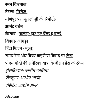
रमन किरपाल
फिल्म-
मिसेज़
मणिपुर पर न्यूज़लॉन्ड्री की
रिपोर्ट्स
आनंद वर्धन
किताब -
नालंदा: हाउ इट चेंज्ड द वर्ल्ड
विकास जांगड़ा
हिंदी फिल्म -
मुल्क
समय रैना और बियर बाइसेप्स विवाद पर
लेख
पीएम मोदी की अमेरिका यात्रा के दौरान
प्रेस कॉन्फ्रेंस
ट्रांसक्रिप्शन: तस्नीम फातिमा
प्रोड्यूसर: आशीष आनंद
एडिटिंग: आशीष आनंद
Also see