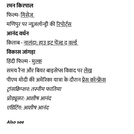
रमन किरपाल
फिल्म-
मिसेज़
मणिपुर पर न्यूज़लॉन्ड्री की
रिपोर्ट्स
आनंद वर्धन
किताब -
नालंदा: हाउ इट चेंज्ड द वर्ल्ड
विकास जांगड़ा
हिंदी फिल्म -
मुल्क
समय रैना और बियर बाइसेप्स विवाद पर
लेख
पीएम मोदी की अमेरिका यात्रा के दौरान
प्रेस कॉन्फ्रेंस
ट्रांसक्रिप्शन: तस्नीम फातिमा
प्रोड्यूसर: आशीष आनंद
एडिटिंग: आशीष आनंद
Also see