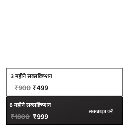
पहुंचाने के पीछे हमारा मकसद एक सजग, जागरुक नागरिक
तैयार करना है. इसका आधार स्वतंत्र और निष्पक्ष पत्रकारिता है,
न्यूज़लॉन्ड्री हिंदी ने एक अलग रास्ता चुना है. सब्सक्रिप्शन का
रास्ता. हमारी सात सदस्यों की टीम को आपके समर्थन की जरूरत
है.
3 महीने सब्सक्रिप्शन
सब्सक्राइब करें
₹900
₹499
6 महीने सब्सक्रिप्शन
सब्सक्राइब करें
₹1800
₹999