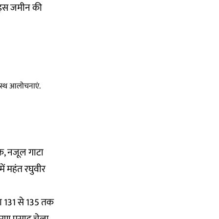
ाद इस जमीन की
स्वस्थ आलोचनाएं.
िक, नजूल गाटा
ं महंत रघुवीर
्या 131 से 135 तक