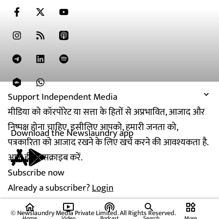
Support Independent Media
मीडिया को कॉरपोरेट या सत्ता के हितों से अप्रभावित, आजाद और
निष्पक्ष होना चाहिए. इसीलिए आपको, हमारी जनता को,
Download the Newslaundry app
पत्रकारिता को आजाद रखने के लिए खर्च करने की आवश्यकता है.
आज ही सब्सक्राइब करें.
Subscribe now
Already a subscriber?
Login
home
ondemand_video
podcasts
widgets
© Newslaundry Media Private Limited. All Rights Reserved.
Home
Video
Podcast
Search
More