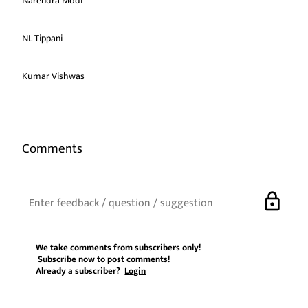
Narendra Modi
NL Tippani
Kumar Vishwas
Comments
lock
We take comments from subscribers only!
Subscribe now
to post comments!
Already a subscriber?
Login