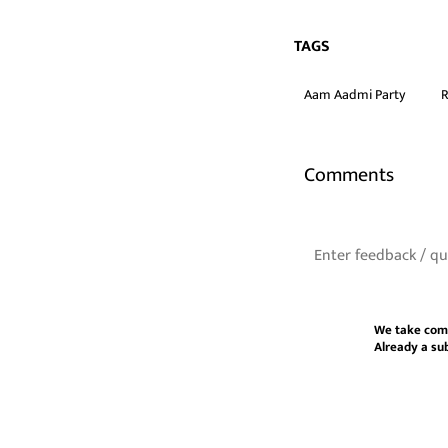
TAGS
Aam Aadmi Party
R
Comments
We take com
Already a su