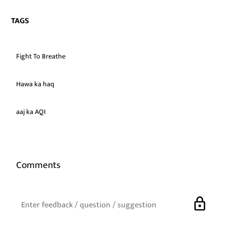
TAGS
Fight To Breathe
Hawa ka haq
aaj ka AQI
Comments
lock