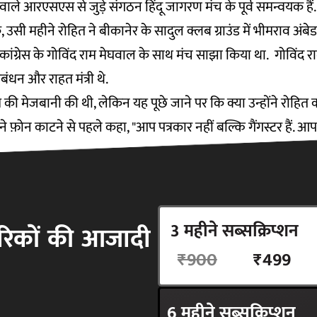
े आरएसएस से जुड़े संगठन हिंदू जागरण मंच के पूर्व समन्वयक हैं.
बिक, उसी महीने रोहित ने बीकानेर के सादुल क्लब ग्राउंड में भीमराव अं
ांग्रेस के गोविंद राम मेघवाल के साथ मंच साझा किया था. गोविंद र
बंधन और राहत मंत्री थे.
म की मेजबानी की थी, लेकिन यह पूछे जाने पर कि क्या उन्होंने रोहित क
ोंने फ़ोन काटने से पहले कहा, "आप पत्रकार नहीं बल्कि गैंगस्टर हैं. 
क्रमों में गाड़ियों के काफ़िले के साथ आता था.
 में आमद
अंत और 2010 के दशक की शुरुआत का रोहित बिल्कुल अलग ही इंस
3 महीने सब्सक्रिप्शन
ागरिकों की आजादी
े वाले) मोनू मोदी उसे एक "प्रतिभाशाली" वर्कर मानते थे. एक बार त
₹900
₹499
ाद उसने बीकानेर के मोबाइल बाजारों में दो दुकानें और एक प्रशिक्ष
तक बैठने की वजह से उसके पैरों की मांसपेशियों में बारहमासी दर्द क
6 महीने सब्सक्रिप्शन