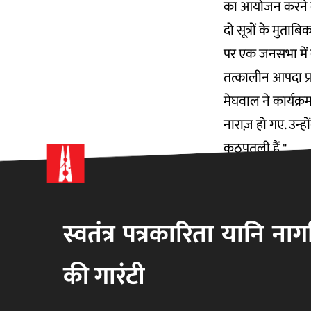
का आयोजन करने वाल
दो सूत्रों के मुता
पर एक जनसभा में क
तत्कालीन आपदा प्र
मेघवाल ने कार्यक्र
नाराज़ हो गए. उन्ह
कठपुतली हैं."
रोहित इन सभी कार्य
अपराध की दुनिया
2000 के दशक के 
स्वतंत्र पत्रकारिता यानि न
नियोक्ता (काम देन
काम सीख जाने के ब
की गारंटी
लेकिन लंबे वक़्त 