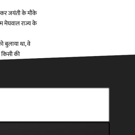
बेडकर जयंती के मौके
ाम मेघवाल राज्य के
ो बुलाया था, वे
आप किसी की
ान है. उनके
सब्सक्राइब करें
कनीशियन के तौर पर
ण संस्थान खोला.
ी शिकायत रहती थी.