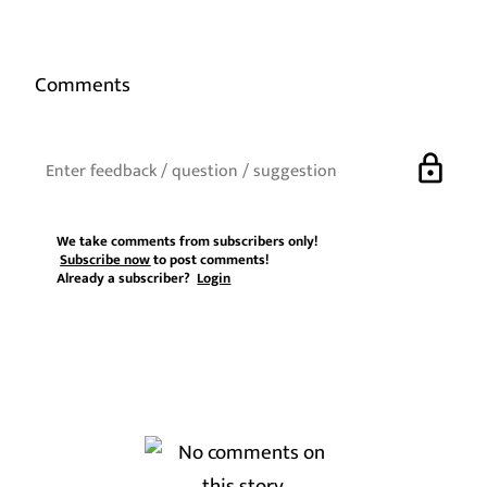
Comments
lock
We take comments from subscribers only!
Subscribe now
to post comments!
Already a subscriber?
Login