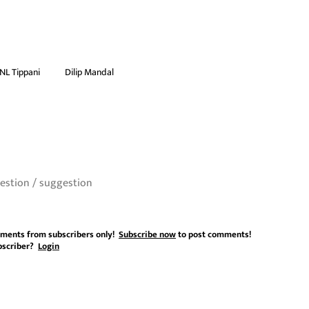
NL Tippani
Dilip Mandal
ments from subscribers only!
Subscribe now
to post comments!
bscriber?
Login