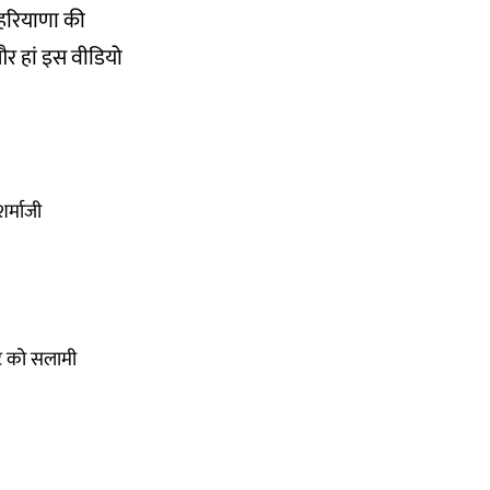
र हरियाणा की
र हां इस वीडियो
र्माजी
ाट को सलामी