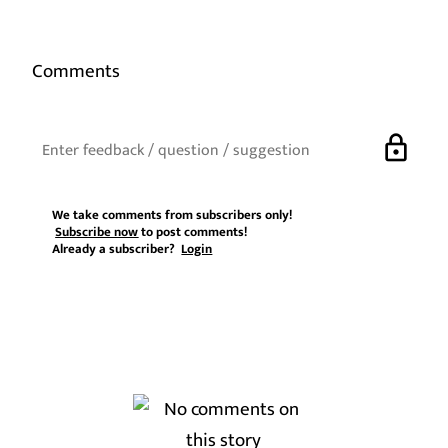
Comments
lock
We take comments from subscribers only!
Subscribe now
to post comments!
Already a subscriber?
Login