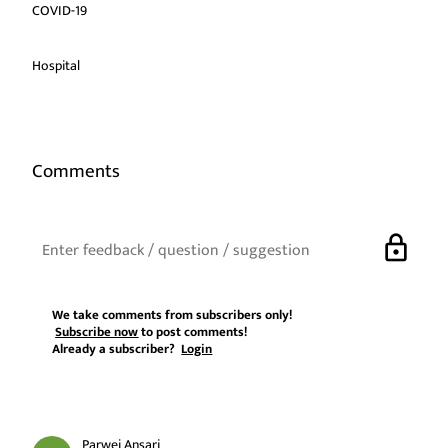
COVID-19
Hospital
Comments
lock
We take comments from subscribers only!
Subscribe now
to post comments!
Already a subscriber?
Login
Parwej Ansari