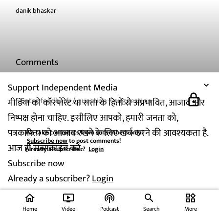
danik bhaskar
Comments
Support Independent Media
lock
मीडिया को कॉरपोरेट या सत्ता के हितों से अप्रभावित, आजाद और
निष्पक्ष होना चाहिए. इसीलिए आपको, हमारी जनता को,
पत्रकारिता को आजाद रखने के लिए खर्च करने की आवश्यकता है.
We take comments from subscribers only!
Subscribe now
to post comments!
आज ही सब्सक्राइब करें.
Already a subscriber?
Login
Subscribe now
Already a subscriber?
Login
home
ondemand_video
podcasts
widgets
Home
Video
Podcast
Search
More