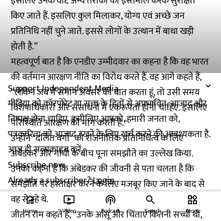
इसलिए उनके वोट अन्य तरीकों का इस्तेमाल करके सुरक्षित
किए जाते हैं. इसलिए कुल मिलाकर, योग्य एवं अच्छे जन
प्रतिनिधि नहीं चुने जाते. इससे लोगों के उत्थान में बाधा खड़ी
होती है.”
महत्वपूर्ण बात है कि एनडीए उम्मीदवार का कहना है कि वह भारत
की वर्तमान आरक्षण नीति का विरोध करते हैं. वह आगे कहते हैं,
Support Independent Media
“लेकिन जब मैं समान अवसर की बात करता हूं, तो उसी समय
मीडिया को कॉरपोरेट या सत्ता के हितों से अप्रभावित, आजाद और
विशेषाधिकारों और संसाधनों में एकरूपता होनी चाहिए. इसलिए
निष्पक्ष होना चाहिए. इसीलिए आपको, हमारी जनता को,
परिस्थिति आरक्षण की मांग करती है."
पत्रकारिता को आजाद रखने के लिए खर्च करने की आवश्यकता है.
उन्होंने "दलित वर्गों" को राजनीतिक प्रतिनिधित्व के लिए
आज ही सब्सक्राइब करें.
अंबेडकर और गांधी के बीच पूना समझौते का उल्लेख किया.
Subscribe now
उनका कहना है कि अंबेडकर की जीवनी से पता चलता है कि
Already a subscriber?
Login
समझौते पर हस्ताक्षर करने के लिए मजबूर किए जाने के बाद से
वह रो रहे थे.
home
ondemand_video
podcasts
widgets
Home
Video
Podcast
Search
More
जीतन राम कहते हैं, ''उनके आंसू और चिंताएं कितनी सच्ची थीं,