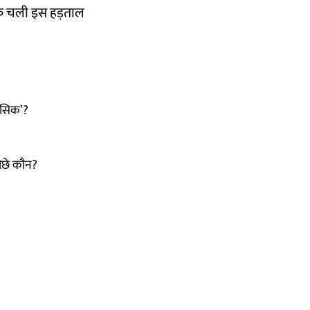
न तक चली इस हड़ताल
हासिक’?
पीछे कौन?