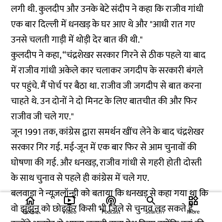
लगी थी. कुलदीप और उनके बेटे संदीप ने कहा कि राजीव गांधी
एक बार दिल्ली में धनखड़ के घर आए थे और "आधी रात गए
उनसे चलती गाड़ी में थोड़ी देर बात की थी."
कुलदीप ने कहा, “चंद्रशेखर सरकार गिरने से ठीक पहले या बाद
में राजीव गांधी अकेले कार चलाकर जगदीप के सरकारी बंगले
पर पहुंचे. मैं पोर्च पर बैठा था. राजीव जी जगदीप से बात करना
चाहते थे. उन दोनों ने दो मिनट के लिए बातचीत की और फिर
राजीव जी चले गए."
जून 1991 तक, कांग्रेस द्वारा समर्थन खींच लेने के बाद चंद्रशेखर
सरकार गिर गई. मई-जून में एक बार फिर से आम चुनावों की
घोषणा की गई. और धनखड़, राजीव गांधी से गहरी होती दोस्ती
के साथ चुनाव से पहले ही कांग्रेस में चले गए.
बलवाड़ा ने न्यूज़लॉन्ड्री को बताया कि धनखड़ से कहा गया था कि
home
ondemand_video
podcasts
widgets
वो झुंझुनू को छोड़कर किसी भी जिले से चुनाव लड़ सकते हैं.
Home
Video
Podcast
Search
More