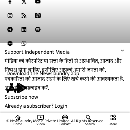
Support Independent Media
मीडिया को कॉरपोरेट या सत्ता के हितों से अप्रभावित, आजाद और
निष्पक्ष होना चाहिए. इसीलिए आपको, हमारी जनता को,
Download the Newslaundry app
पत्रकारिता को आजाद रखने के लिए खर्च करने की आवश्यकता है.
आज ही सब्सक्राइब करें.
Subscribe now
Already a subscriber?
Login
home
ondemand_video
podcasts
widgets
© Newslaundry Media Private Limited. All Rights Reserved.
Home
Video
Podcast
Search
More