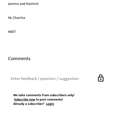
Jammu and Kashmir
NL Charcha
NEET
Comments
lock
We take comments from subscribers only!
Subscribe now
to post comments!
Already a subscriber?
Login