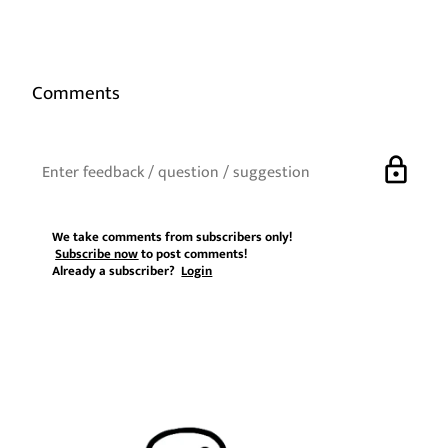
Comments
lock
We take comments from subscribers only!
Subscribe now
to post comments!
Already a subscriber?
Login